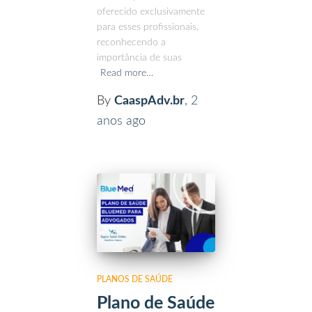
oferecido exclusivamente
para esses profissionais,
reconhecendo a
importância de suas
Read more…
By
CaaspAdv.br
,
2
anos
ago
PLANOS DE SAÚDE
Plano de Saúde