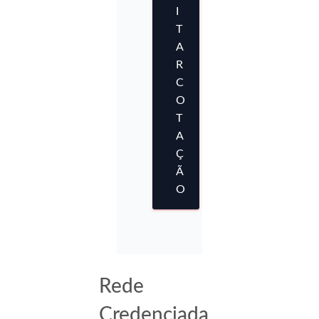
I
T
A
R
C
O
T
A
Ç
Ã
O
Rede
Credenciada