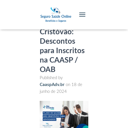
Plano de
TOGGLE NAVIGATION
Saúde São
Cristóvão:
Descontos
para Inscritos
na CAASP /
OAB
Published by
CaaspAdv.br
on
18 de
junho de 2024