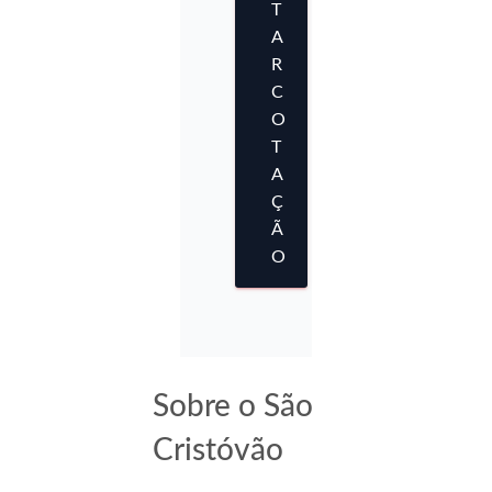
T
A
R
C
O
T
A
Ç
Ã
O
Sobre o São
Cristóvão