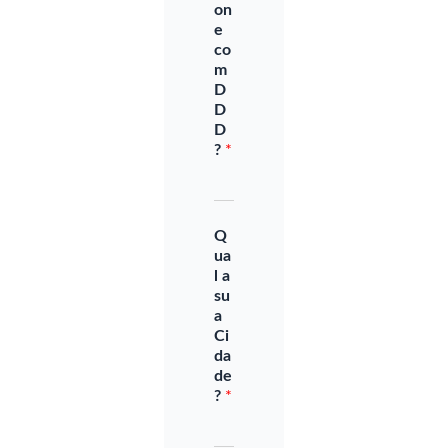
on
e
co
m
D
D
D
?
*
Q
ua
l a
su
a
Ci
da
de
?
*