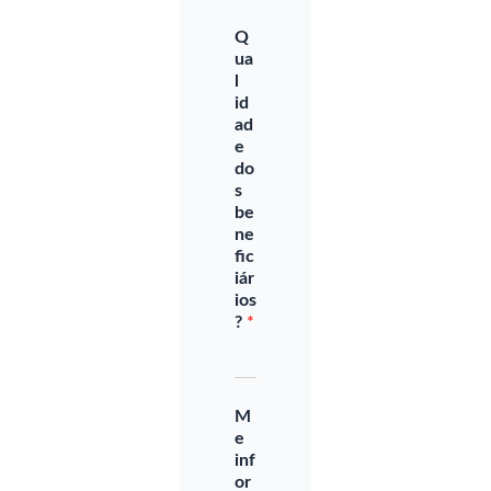
Q
ua
l
id
ad
e
do
s
be
ne
fic
iár
ios
?
*
M
e
inf
or