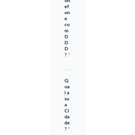
tel
ef
on
e
co
m
D
D
D
?
*
Q
ua
l a
su
a
Ci
da
de
?
*