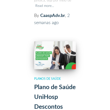
jurídica, seja por meio de
Read more…
By
CaaspAdv.br
,
2
semanas
ago
PLANOS DE SAÚDE
Plano de Saúde
UniHosp
Descontos