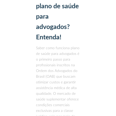
plano de saúde
para
advogados?
Entenda!
Saber como funciona plano
de saúde para advogados é
o primeiro passo para
profissionais inscritos na
Ordem dos Advogados do
Brasil (OAB) que buscam
otimizar custos e garantir
assistência médica de alta
qualidade. O mercado de
saúde suplementar oferece
condições comerciais
exclusivas para a classe