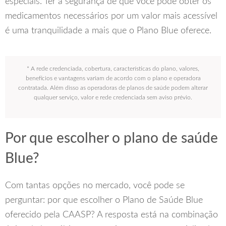
especiais. Ter a segurança de que você pode obter os
medicamentos necessários por um valor mais acessível
é uma tranquilidade a mais que o Plano Blue oferece.
* A rede credenciada, cobertura, características do plano, valores,
benefícios e vantagens variam de acordo com o plano e operadora
contratada. Além disso as operadoras de planos de saúde podem alterar
qualquer serviço, valor e rede credenciada sem aviso prévio.
Por que escolher o plano de saúde
Blue?
Com tantas opções no mercado, você pode se
perguntar: por que escolher o Plano de Saúde Blue
oferecido pela CAASP? A resposta está na combinação